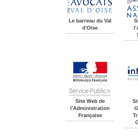
Le barreau du Val
S
d'Oise
l
Si
Site Web de
G
l'Administration
Tr
Française