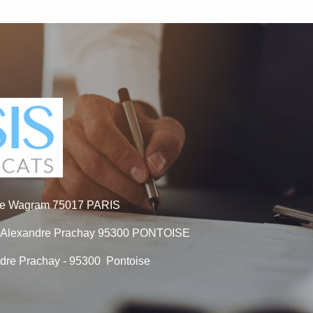
 de Wagram 75017 PARIS
e Alexandre Prachay 95300 PONTOISE
ndre Prachay -
95300 Pontoise