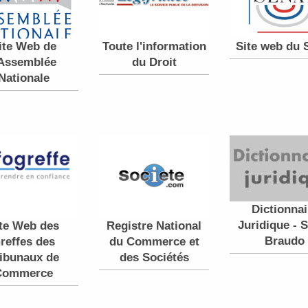
ite Web de
Toute l'information
Site web du 
'Assemblée
du Droit
Nationale
Dictionnai
Juridique - 
te Web des
Registre National
Braudo
reffes des
du Commerce et
ibunaux de
des Sociétés
Commerce