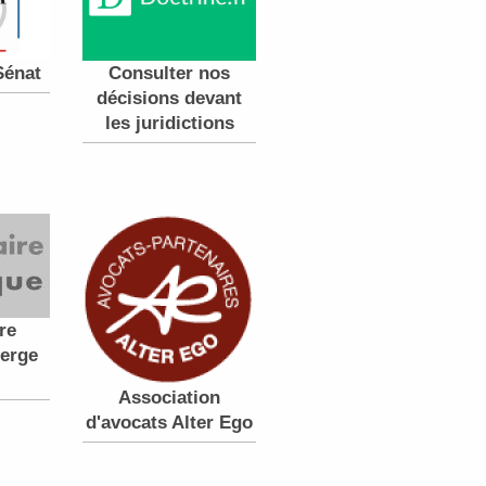
Sénat
Consulter nos
décisions devant
les juridictions
re
Serge
Association
d'avocats Alter Ego