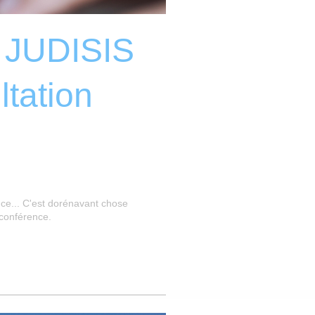
t JUDISIS
ltation
ce... C'est dorénavant chose
oconférence.