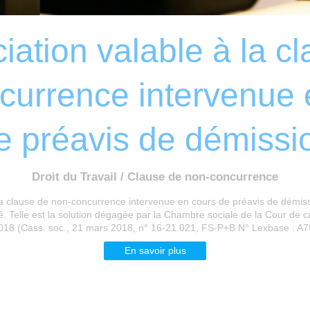
ation valable à la c
currence intervenue 
e préavis de démissi
Droit du Travail / Clause de non-concurrence
 la clause de non-concurrence intervenue en cours de préavis de démiss
é. Telle est la solution dégagée par la Chambre sociale de la Cour de c
018 (Cass. soc., 21 mars 2018, n° 16-21.021, FS-P+B N° Lexbase : A7
En savoir plus