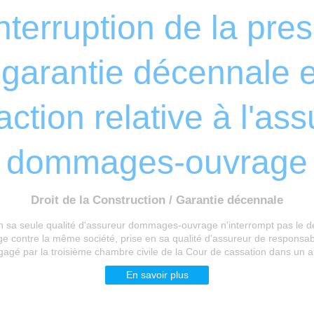
nterruption de la pres
a garantie décennale 
action relative à l'as
dommages-ouvrage
Droit de la Construction / Garantie décennale
n sa seule qualité d'assureur dommages-ouvrage n'interrompt pas le dél
ontre la même société, prise en sa qualité d'assureur de responsabilit
gagé par la troisième chambre civile de la Cour de cassation dans un ar
En savoir plus