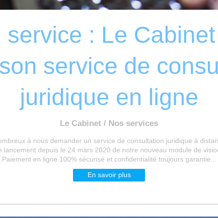
service : Le Cabine
son service de consu
juridique en ligne
Le Cabinet / Nos services
nombreux à nous demander un service de consultation juridique à distan
le lancement depuis le 24 mars 2020 de notre nouveau module de visi
Paiement en ligne 100% sécurisé et confidentialité toujours garantie...
En savoir plus