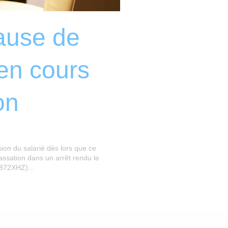
lause de
en cours
on
ion du salarié dès lors que ce
assation dans un arrêt rendu le
872XHZ)...