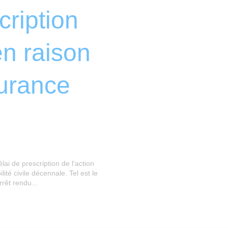
cription
en raison
surance
ai de prescription de l'action
é civile décennale. Tel est le
rêt rendu...