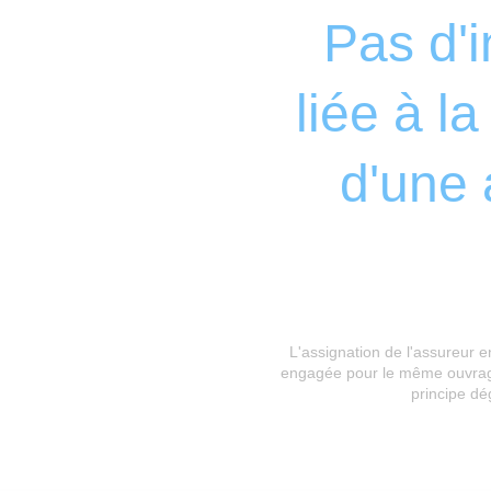
Pas d'i
liée à l
d'une 
L'assignation de l'assureur e
engagée pour le même ouvrage c
principe dé