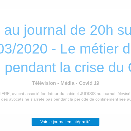
au journal de 20h s
/03/2020 - Le métier d
 pendant la crise du
Télévision - Média - Covid 19
RE, avocat associé fondateur du cabinet JUDISIS au journal télévisé
l des avocats ne s'arrête pas pendant la période de confinement liée a
Voir le journal en intégralité