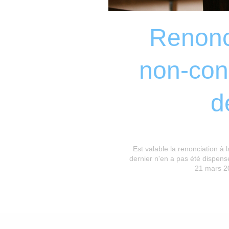
Renonci
non-con
d
Est valable la renonciation à
dernier n'en a pas été dispens
21 mars 2